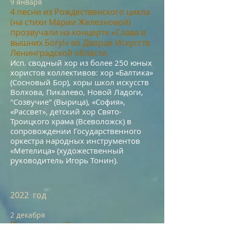
9
я
н
варя
4 песни из Рождественского цикла
(на стихи Марии Железновой)
прозву
чали на концерте «Слава в
вышних Богу!» во Дворце Искусств
Ленинградской области.
Исп. сводный хор
из более 250 юных
хористов коллективов: хор «Балтика»
(Сосновый Бор), хоры школ искусств
Волхова, Пикалево, Новой Ладоги,
"Созвучие" (Вырица), «София»,
«Рассвет», детский хор Свято-
Троицкого храма (Всеволожск) в
сопровождении Государственного
оркестра народных инструментов
«Метелица» (художественный
руководитель Игорь Тонин).
2022 год
2
декабря
Вступление в Союз композиторов