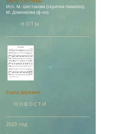
Танго "Сент
ябрь"
Исп. М. Шест
акова (скрипка-пикколо),
М. Домникова (ф-но)
Н О Т Ы
Ехала деревня
Н О В О С Т И
2023 год