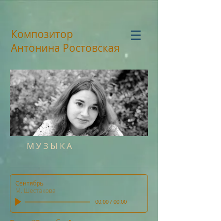
Композитор
Антонина Ростовская
М У З Ы К А
Сентябрь
М. Шестакова
00:00
/
00:00