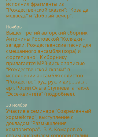
исполнил фрагменты из
"Рождественской сказки": "Коза да
медведь" и "Добрый вечер".
Ноябрь
Вышел тре
ти
й авторский сборник
Антонины Ростовской "Колядки -
загадки. Рождественские песни для
смешанного ансамбля (хора) и
фортепиано". К сборнику
прилагается MP3-диск с записью
"Рождественской сказки" в
исполнении ансамбля солистов
"Рождество", худ. рук. и дир., засл.
арт. Росии Ольга Ступнева, а также
"Эссе-квинтета"
(подро
бнее)
.
30 ноября
Участие в семинаре "Современный
хормейстер", выступление с
докладом "Размышления
композитора". В. А. Комаров со
своим ансамблем хоровой студии