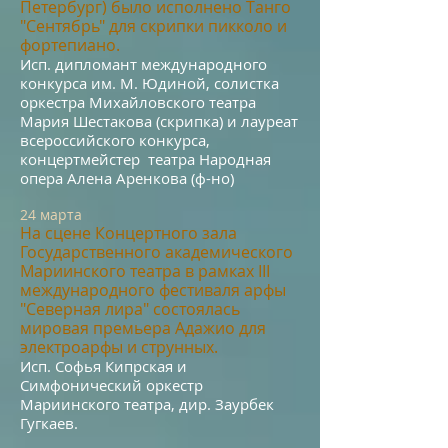
Петербург) было исполнено Танго
"Сентябрь" для скрипки пикколо и
форт
епиано.
Исп. д
иплом
ант международного
конкурса им. М. Юдиной, солистка
оркестра Михайловского театра
Мария Шестакова (скрипка)
и лауреат
всероссийского конкурса,
концертмейстер театра Народная
опера Алена Аренкова (ф-но)
24 м
а
рта
На сц
ене Конце
ртного зала
Государственного академического
Мариинского театра в рамках III
ме
ждународного фестиваля арфы
"Северная лира" состоялась
мировая премьера Адажио для
электроарфы и струнных.
Ис
п. Софь
я Кипрская и
Симфонический оркестр
Мариинского театра, дир. Заурбек
Гугкаев.