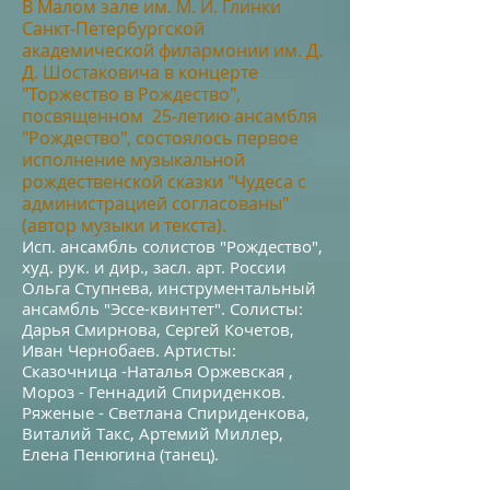
В Малом зале им. М. И. Глинки
Санкт-Петербургской
академической филармонии им. Д.
Д. Шостаковича в концерте
"Торж
ество в Рождество",
посвященном 25-летию ансамбля
"Рождество", состоялось первое
исполнение музыкальной
рождественской сказки "Чудеса с
администрацией согласованы"
(автор музыки и текста).
Исп. ансамбль солистов "Рождество",
худ. рук. и дир., засл. арт. России
Ольга Ступнева, инструментальный
ансамбль "Эссе-квинтет". Солисты:
Дарья Смирнова, Сергей Кочетов,
Иван Чернобаев. Артисты:
Сказочница -Наталья Оржевская ,
Мороз - Геннадий Спириденков.
Ряженые - Светлана Спириденкова,
Виталий Такс, Артемий Миллер,
Елена Пенюгина (танец).