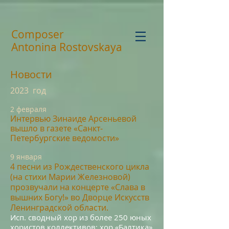
Composer
Antonina Rostovskaya
Новости
2023 год
2 февраля
Интервью Зинаиде Арсеньевой
вы
шло в газете «
Санкт-
Петербургские ведомости
»
9
я
н
варя
4 песни
из Рождественского цикла
(на стихи Марии Железновой)
прозву
чали на концерте «
Слава в
вышних Богу!» во Дворце Искусств
Ленинградской области.
Исп. сво
дный хор
из более 250 юных
хористов коллективов: хор «Балтика»