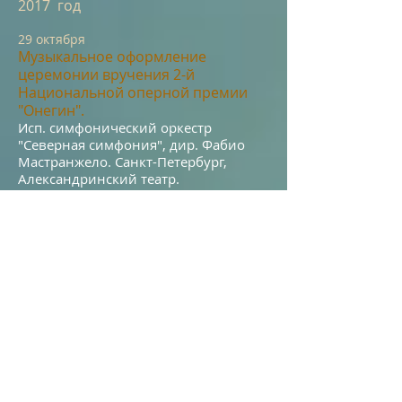
2017 год
29 окт
ябр
я
Му
зык
а
льное оформле
ние
цере
монии вручения 2-й
Национальной оперной премии
"Онегин".
Исп.
симфонический оркестр
"Северная симфония", дир. Фабио
Мастранжело. Санкт-Петербург,
Александринский театр.
Июнь
Ла
уреат Всеро
ссийског
о конкурса
композиторов "Хоровая
лаборатория XXI век. Музыка для
детей и юн
ошеств
а", в категории
"Детская музыка" (2-е место)
с
песней "Ручеек" для детского хора
на стихи Л. Квитко.
17 апре
ля
В концертном зале Союза