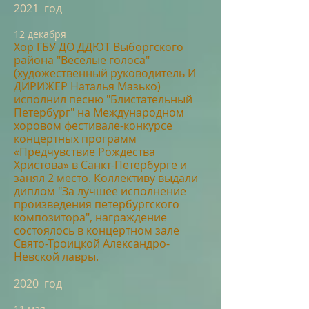
2021 год
12
дек
абря
Хор ГБУ ДО
ДД
ЮТ Выборгского
рай
она "Веселые голоса"
(художественный руководитель И
ДИРИЖЕР Наталья Мазько)
исполнил песню "Блистательный
Петербург" на Международном
хоровом фестивале-конкурсе
концертных программ
«Предчувствие Рождества
Христова» в Санкт-Петербурге и
занял 2 место. Коллективу выдали
диплом "За лучшее исполнение
произведения петербургского
композитора", награждение
состоялось в концертном зале
Свято-Троицкой Александро-
Невской лавры.
2020 год
11 мая