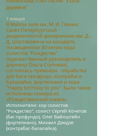
Филиппова, спел песню" Ехала
деревня"
7 января
В Малом зале им. М. И. Глинки
Санкт-Петербургской
академической филармонии им. Д.
Д. Шостаковича
на концерте,
посвященном 30-летию хора
солистов "Рождество"
(художественный руководитель и
дирижер Ольга Ступнева),
с
остоялась премьера - обработка
для баса-профундо, контрабаса-
балалайки, фортепиано и хора
"Happy birthday to you". Были т
акже
исполнены номера из
«Рождественской сказки».
Исполнители: хор солистов
"Рождество", солист Сергей Кочетов
(бас-профундо), Олег Вайнштейн
(фортепиано), Михаил Дзюдзе
(контрабас-балалайка).