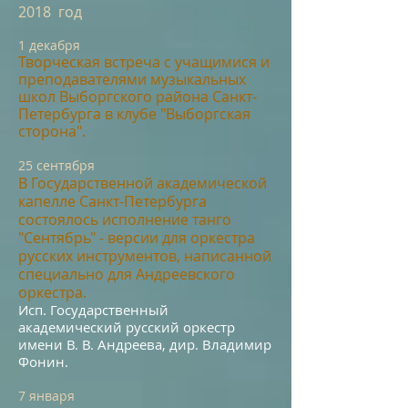
201
8 год
1 декабря
Творческая в
стреча с учащим
ися и
преподавателями музыкальных
школ Выборгского района Санкт-
Петербурга в клубе "Выборгская
сторона".
25 сентября
В Государственной академиче
ской
к
апелле Санкт-Петербурга
состоялось исполнение танго
"Сентябрь" - версии для оркестра
русских инструментов, написанной
специально для Андреевского
оркестра.
Исп. Государственный
академический русский оркестр
имени В. В. Андреева, дир. Владимир
Фонин.
7 января