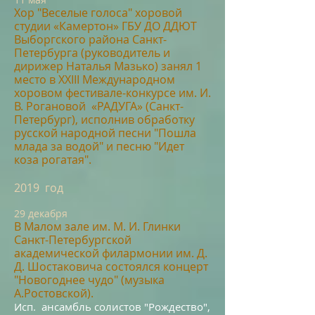
Хор "Вес
елые гол
оса" хоровой
студии «Камертон» ГБУ ДО ДДЮТ
Выборгского района Санкт-
Петербурга (руководитель и
дирижер Наталья Мазько)
занял 1
место в XXIII Международном
хоровом фестивале-конкурсе им. И.
В. Рогановой «РАДУГА» (Санкт-
Петербург), исполнив обработку
русской народной песни "Пошла
млада за водой" и песню "Идет
коза р
огатая".
2019 год
29
д
е
к
а
б
р
я
В
Малом зале им. М. И. Глинки
Санкт-Петербургской
академической филармонии им. Д.
Д. Шостаковича
состоялся
концерт
"Новогоднее чудо" (музыка
А.Ростовской).
Исп. ансамбль солистов "Рождество",