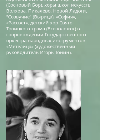
(Сосновый Бор), хоры школ искусств
Волхова, Пикалево, Новой Ладоги,
"Созвучие" (Вырица), «София»,
«Рассвет», детский хор Свято-
Троицкого храма (Всеволожск) в
сопровождении Государственного
оркестра народных инструментов
«Метелица» (художественный
руководитель Игорь Тонин).