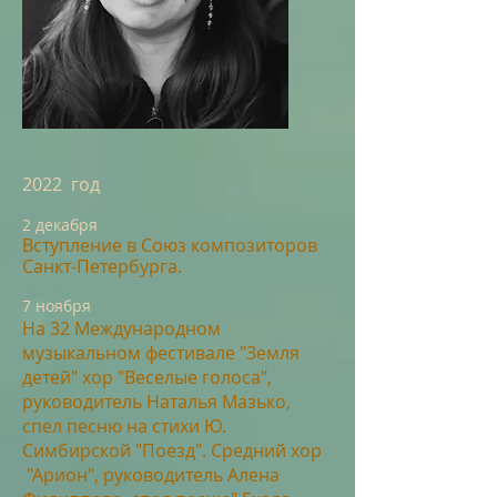
2022 год
2
декабря
Вступлени
е в Союз композиторов
Санкт-Петербу
рга.
7 ноября
На 32
Международном
музыкальном фестивале "Земля
дет
ей" хор "Веселые голоса",
руководитель Наталья Мазько,
спел песню на стихи Ю.
Симбирской "Поезд". Средний хор
"Арион", руководитель Алена