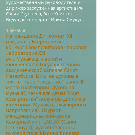
художественный руководитель и
дирижер заслуженная артистка РФ
Ольга Ступнева, Эссе-Квинтет.
Ведущая концерта - Ирина Смукул.
1
де
к
а
б
р
я
Награжд
ение Дипло
мом XII
открытого Всероссийского
конкурса композиторов «Хоровая
лаборатория XXI
в
ек. Музыка для де
тей и
юношества" в Государственной
академической капелле Санкт-
Петербурга. Цикл на духовные
т
ексты "Твое Рождество" занял III
место в категории "Духовная
музыка", песня для детей "Идет
коза рогатая" получила диплом в
категории "Музыка фольклорного
направления". Лауреат
международных конкурсов
Камерный хор "LAUDA" (
Санкт-
Петербург), художественный
руководитель Марина Киреева,