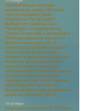
10 но
ября
Наталья Мазько со своим
коллективом, хором «Веселые
голоса» хоровой студии
«Камертон» ГБУ ДО ДДЮТ
Выборгского района Санкт-
Петербурга, концертмейстер
Татьяна Устрехова, участвовала в
VII Международном хоровом и
вокальном конкурсе
им. Я.
Сибелиуса в Турку, Финляндия и
получила Гран-при. В эт
ом
кон
кур
се в трех разных турах хор
исполнил произведения «Как
ловкий бегемот гонялся за
нахальной мухой в тесной комнате,
где было много стеклянной
посуды» на стихи Тима Собакина,
«Песня друзей» на стихи М.
Железновой и «Ехала деревня» из
цикла на народные тексты.
19 о
к
тябр
я
В музыкально
й шк
оле № 26 (Санкт-