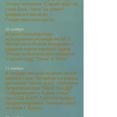
"Искра" исполнил "Старый пруд" на
стихи Басе, "Ноги" на стихи Р.
Грейвза и 4 песни из
Рождественского цикла.
3
0 н
оября
В Санкт-Петербургс
ком
м
узыкальном училище им. М. П.
Мусоргского Ксения Комарова со
средним хором хоровой студии
"Искра" исполнила произведения
"Старый пруд", "Ночь" и "Ноги".
11 ноября
В Государственной академической
капелле Санкт-Петербурга в рамках
фестиваля "Земля детей" Екатерина
Летуновская (хор "Лира" при ДДТ
"Современник" и "Синяя птица"
при СОШ № 619, Санкт-Петербург)
продирижировала "Гимном семье"
на стихи Т. Бурнос.